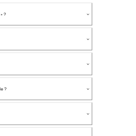
 » ?
?
e ?