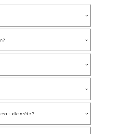
on?
a-t-elle prête ?