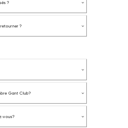
sés ?
 retourner ?
mbre Gant Club?
ez-vous?