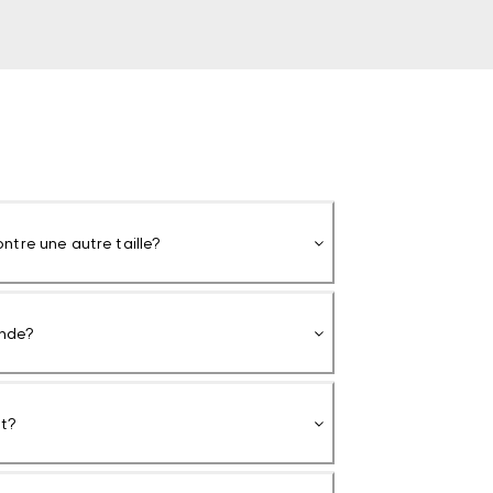
ntre une autre taille?
nde?
nt?